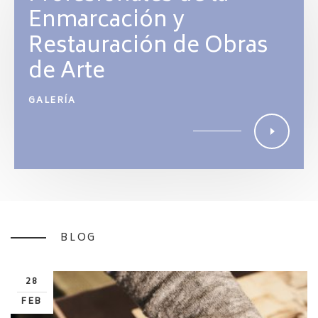
Enmarcación y
Restauración de Obras
de Arte
GALERÍA
BLOG
28
FEB